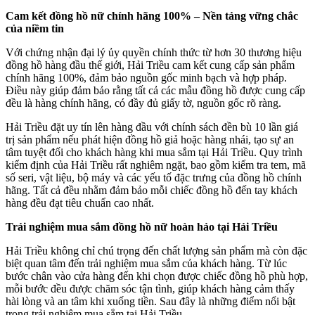
Cam kết đồng hồ nữ chính hãng 100% – Nền tảng vững chắc
của niềm tin
Với chứng nhận đại lý ủy quyền chính thức từ hơn 30 thương hiệu
đồng hồ hàng đầu thế giới, Hải Triều cam kết cung cấp sản phẩm
chính hãng 100%, đảm bảo nguồn gốc minh bạch và hợp pháp.
Điều này giúp đảm bảo rằng tất cả các mẫu đồng hồ được cung cấp
đều là hàng chính hãng, có đầy đủ giấy tờ, nguồn gốc rõ ràng.
Hải Triều đặt uy tín lên hàng đầu với chính sách đền bù 10 lần giá
trị sản phẩm nếu phát hiện đồng hồ giả hoặc hàng nhái, tạo sự an
tâm tuyệt đối cho khách hàng khi mua sắm tại Hải Triều. Quy trình
kiểm định của Hải Triều rất nghiêm ngặt, bao gồm kiểm tra tem, mã
số seri, vật liệu, bộ máy và các yếu tố đặc trưng của đồng hồ chính
hãng. Tất cả đều nhằm đảm bảo mỗi chiếc đồng hồ đến tay khách
hàng đều đạt tiêu chuẩn cao nhất.
Trải nghiệm mua sắm đồng hồ nữ hoàn hảo tại Hải Triều
Hải Triều không chỉ chú trọng đến chất lượng sản phẩm mà còn đặc
biệt quan tâm đến trải nghiệm mua sắm của khách hàng. Từ lúc
bước chân vào cửa hàng đến khi chọn được chiếc đồng hồ phù hợp,
mỗi bước đều được chăm sóc tận tình, giúp khách hàng cảm thấy
hài lòng và an tâm khi xuống tiền. Sau đây là những điểm nổi bật
trong trải nghiệm mua sắm tại Hải Triều.