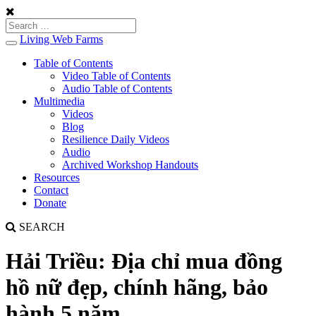
Living Web Farms
Toggle
navigation
Table of Contents
Video Table of Contents
Audio Table of Contents
Multimedia
Videos
Blog
Resilience Daily Videos
Audio
Archived Workshop Handouts
Resources
Contact
Donate
SEARCH
Hải Triều: Địa chỉ mua đồng
hồ nữ đẹp, chính hãng, bảo
hành 5 năm