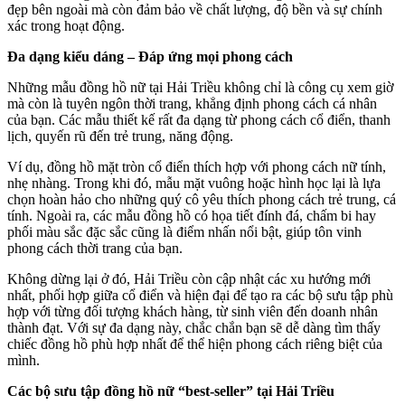
đẹp bên ngoài mà còn đảm bảo về chất lượng, độ bền và sự chính
xác trong hoạt động.
Đa dạng kiểu dáng – Đáp ứng mọi phong cách
Những mẫu đồng hồ nữ tại Hải Triều không chỉ là công cụ xem giờ
mà còn là tuyên ngôn thời trang, khẳng định phong cách cá nhân
của bạn. Các mẫu thiết kế rất đa dạng từ phong cách cổ điển, thanh
lịch, quyến rũ đến trẻ trung, năng động.
Ví dụ, đồng hồ mặt tròn cổ điển thích hợp với phong cách nữ tính,
nhẹ nhàng. Trong khi đó, mẫu mặt vuông hoặc hình học lại là lựa
chọn hoàn hảo cho những quý cô yêu thích phong cách trẻ trung, cá
tính. Ngoài ra, các mẫu đồng hồ có họa tiết đính đá, chấm bi hay
phối màu sắc đặc sắc cũng là điểm nhấn nổi bật, giúp tôn vinh
phong cách thời trang của bạn.
Không dừng lại ở đó, Hải Triều còn cập nhật các xu hướng mới
nhất, phối hợp giữa cổ điển và hiện đại để tạo ra các bộ sưu tập phù
hợp với từng đối tượng khách hàng, từ sinh viên đến doanh nhân
thành đạt. Với sự đa dạng này, chắc chắn bạn sẽ dễ dàng tìm thấy
chiếc đồng hồ phù hợp nhất để thể hiện phong cách riêng biệt của
mình.
Các bộ sưu tập đồng hồ nữ “best-seller” tại Hải Triều