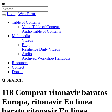
Living Web Farms
Toggle
navigation
Table of Contents
Video Table of Contents
Audio Table of Contents
Multimedia
Videos
Blog
Resilience Daily Videos
Audio
Archived Workshop Handouts
Resources
Contact
Donate
SEARCH
118 Comprar ritonavir baratos
Europa, ritonavir En línea
barato ritonavir En línea