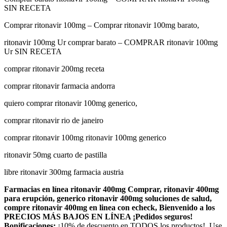
SIN RECETA
Comprar ritonavir 100mg – Comprar ritonavir 100mg barato,
ritonavir 100mg Ur comprar barato – COMPRAR ritonavir 100mg
Ur SIN RECETA
comprar ritonavir 200mg receta
comprar ritonavir farmacia andorra
quiero comprar ritonavir 100mg generico,
comprar ritonavir rio de janeiro
comprar ritonavir 100mg ritonavir 100mg generico
ritonavir 50mg cuarto de pastilla
libre ritonavir 300mg farmacia austria
Farmacias en línea ritonavir 400mg Comprar, ritonavir 400mg
para erupción, generico ritonavir 400mg soluciones de salud,
compre ritonavir 400mg en linea con echeck, Bienvenido a los
PRECIOS MÁS BAJOS EN LÍNEA ¡Pedidos seguros!
Bonificaciones:
¡10% de descuento en TODOS los productos!, Use